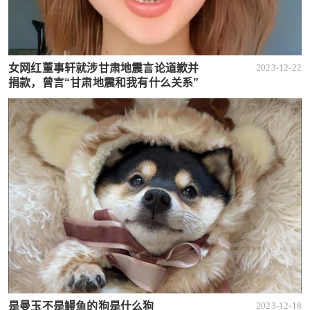
女网红董事轩就涉甘肃地震言论道歉并
2023-12-22
捐款，曾言“甘肃地震和我有什么关系”
是曼玉不是鳗鱼的狗是什么狗
2023-12-18