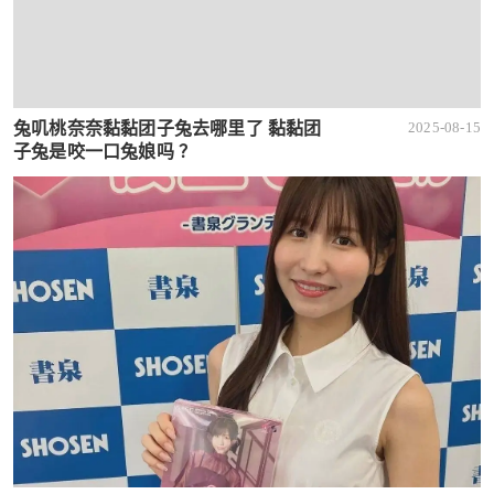
兔叽桃奈奈黏黏团子兔去哪里了 黏黏团
2025-08-15
子兔是咬一口兔娘吗 ？