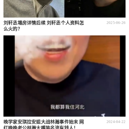
刘轩丞塌房详情后续 刘轩丞个人资料怎
2025-06-26
么火的？
晚学家安琪拉安姐大战林瀚事件始末 网
2024-04-22
红晚晚老公林瀚大嘴装名流有钱人！