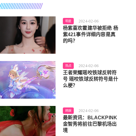
2024-02-06
明星
杨紫喜欢霍建华被拒绝 杨
紫421事件详细内容是真
的吗？
2024-02-06
热点
王者荣耀瑶咬铁球反转符
号 瑶咬铁球反转符号是什
么梗？
2024-02-06
韩娱
最新资讯：BLACKPINK
金智秀将前往巴黎机场出
境