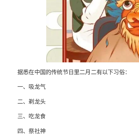
据悉在中国的传统节日里二月二有以下习俗：
一、吸龙气
二、剃龙头
三、吃龙食
四、祭社神