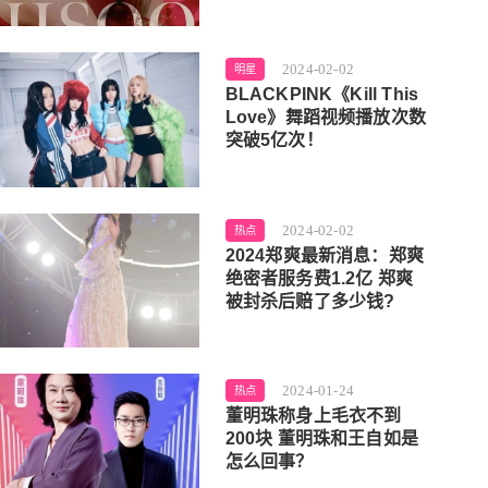
2024-02-02
明星
BLACKPINK《Kill This
Love》舞蹈视频播放次数
突破5亿次！
2024-02-02
热点
2024郑爽最新消息：郑爽
绝密者服务费1.2亿 郑爽
被封杀后赔了多少钱?
2024-01-24
热点
董明珠称身上毛衣不到
200块 董明珠和王自如是
怎么回事？