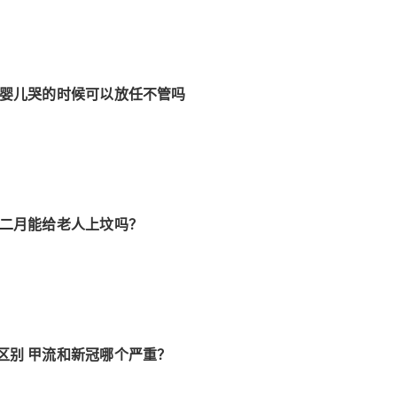
 婴儿哭的时候可以放任不管吗
闰二月能给老人上坟吗？
区别 甲流和新冠哪个严重？