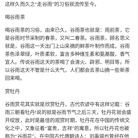
这样久而久之“走谷雨”的习俗就流传至今。
喝谷雨茶
喝谷雨茶的习俗，由来已久，谷雨茶也就是：雨前茶，它
是谷雨时节采制的春茶，又叫二春茶。谷雨茶，顾名思义
就是，谷雨这一天出门上山采摘的鲜茶叶制作而成，谷雨
茶色泽翠绿，叶质柔软，富含多种维生素和氨基酸，香气
宜人。传说谷雨这天的茶喝了会清火、辟邪、明目等。所
以谷雨这天不管是什么天气，人们都会去茶山摘一些新茶
回来喝。
赏牡丹
谷雨赏花其实就是欣赏牡丹，古代农谚中有这样记载：谷
雨三朝看牡丹!说的就是谷雨节气之后三天，牡丹花就会盛
开绽放，此时是最佳的观赏时期，牡丹花在中国的传统文
化之中，又象征着“富贵，吉祥”的寓意。所以牡丹花也被
称为“谷雨花”。在中国古代唐朝诗人：刘禹锡也曾经在他