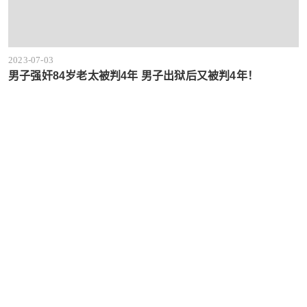
2023-07-03
男子强奸84岁老太被判4年 男子出狱后又被判4年！