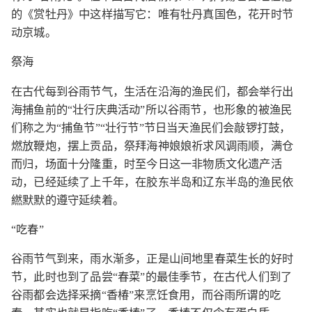
的《赏牡丹》中这样描写它：唯有牡丹真国色，花开时节
动京城。
祭海
在古代每到谷雨节气，生活在沿海的渔民们，都会举行出
海捕鱼前的“壮行庆典活动”所以谷雨节，也形象的被渔民
们称之为“捕鱼节”“壮行节”节日当天渔民们会敲锣打鼓，
燃放鞭炮，摆上贡品，祭拜海神娘娘祈求风调雨顺，满仓
而归，场面十分隆重，时至今日这一非物质文化遗产活
动，已经延续了上千年，在胶东半岛和辽东半岛的渔民依
繎默默的遵守延续着。
“吃春”
谷雨节气到来，雨水渐多，正是山间地里春菜生长的好时
节，此时也到了品尝“春菜”的最佳季节，在古代人们到了
谷雨都会选择采摘“香椿”来烹饪食用，而谷雨所谓的吃