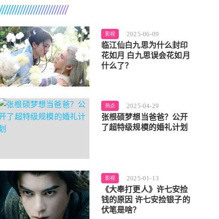
2025-06-09
影视
临江仙白九思为什么封印
花如月 白九思误会花如月
什么了？
2025-04-29
热点
张根硕梦想当爸爸？公开
了超特级规模的婚礼计划
2025-01-13
影视
《大奉打更人》许七安捡
钱的原因 许七安捡银子的
伏笔是啥？