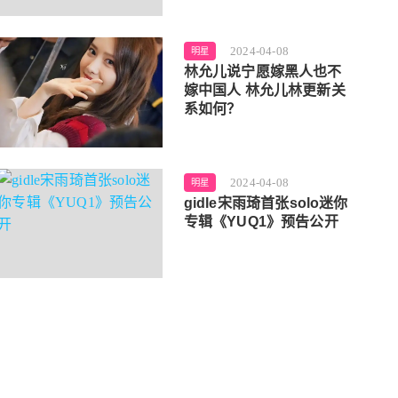
2024-04-08
明星
林允儿说宁愿嫁黑人也不
嫁中国人 林允儿林更新关
系如何？
2024-04-08
明星
gidle宋雨琦首张solo迷你
专辑《YUQ1》预告公开