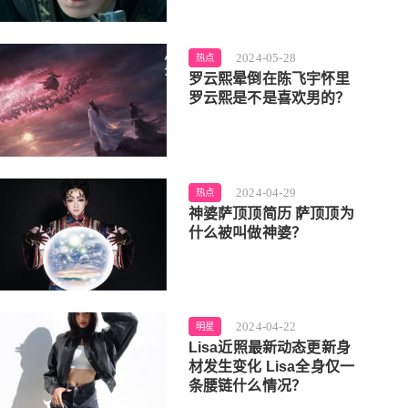
2024-05-28
热点
罗云熙晕倒在陈飞宇怀里
罗云熙是不是喜欢男的？
2024-04-29
热点
神婆萨顶顶简历 萨顶顶为
什么被叫做神婆？
2024-04-22
明星
Lisa近照最新动态更新身
材发生变化 Lisa全身仅一
条腰链什么情况？