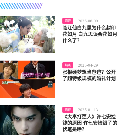
2025-06-09
影视
临江仙白九思为什么封印
花如月 白九思误会花如月
什么了？
2025-04-29
热点
张根硕梦想当爸爸？公开
了超特级规模的婚礼计划
2025-01-13
影视
《大奉打更人》许七安捡
钱的原因 许七安捡银子的
伏笔是啥？