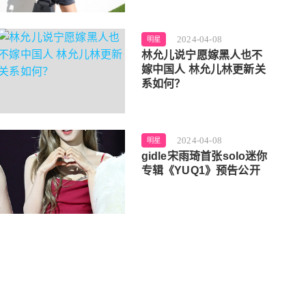
2024-04-08
明星
林允儿说宁愿嫁黑人也不
嫁中国人 林允儿林更新关
系如何？
2024-04-08
明星
gidle宋雨琦首张solo迷你
专辑《YUQ1》预告公开