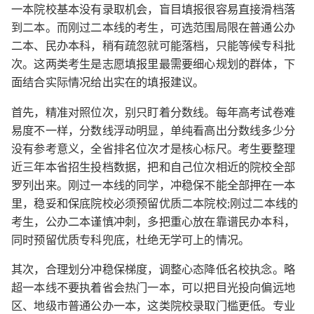
一本院校基本没有录取机会，盲目填报很容易直接滑档落
到二本。而刚过二本线的考生，可选范围局限在普通公办
二本、民办本科，稍有疏忽就可能落档，只能等候专科批
次。这两类考生是志愿填报里最需要细心规划的群体，下
面结合实际情况给出实在的填报建议。
首先，精准对照位次，别只盯着分数线。每年高考试卷难
易度不一样，分数线浮动明显，单纯看高出分数线多少分
没有参考意义，全省排名位次才是核心标尺。考生要整理
近三年本省招生投档数据，把和自己位次相近的院校全部
罗列出来。刚过一本线的同学，冲稳保不能全部押在一本
里，稳妥和保底院校必须预留优质二本院校;刚过二本线的
考生，公办二本谨慎冲刺，多把重心放在靠谱民办本科，
同时预留优质专科兜底，杜绝无学可上的情况。
其次，合理划分冲稳保梯度，调整心态降低名校执念。略
超一本线不要执着省会热门一本，可以把目光投向偏远地
区、地级市普通公办一本，这类院校录取门槛更低。专业