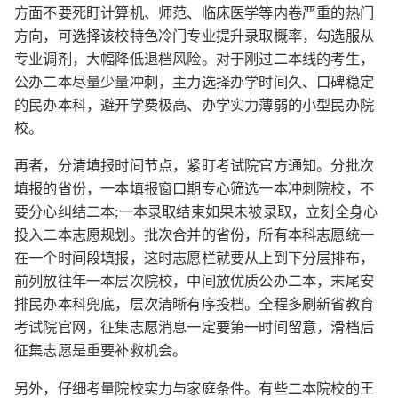
方面不要死盯计算机、师范、临床医学等内卷严重的热门
方向，可选择该校特色冷门专业提升录取概率，勾选服从
专业调剂，大幅降低退档风险。对于刚过二本线的考生，
公办二本尽量少量冲刺，主力选择办学时间久、口碑稳定
的民办本科，避开学费极高、办学实力薄弱的小型民办院
校。
再者，分清填报时间节点，紧盯考试院官方通知。分批次
填报的省份，一本填报窗口期专心筛选一本冲刺院校，不
要分心纠结二本;一本录取结束如果未被录取，立刻全身心
投入二本志愿规划。批次合并的省份，所有本科志愿统一
在一个时间段填报，这时志愿栏就要从上到下分层排布，
前列放往年一本层次院校，中间放优质公办二本，末尾安
排民办本科兜底，层次清晰有序投档。全程多刷新省教育
考试院官网，征集志愿消息一定要第一时间留意，滑档后
征集志愿是重要补救机会。
另外，仔细考量院校实力与家庭条件。有些二本院校的王