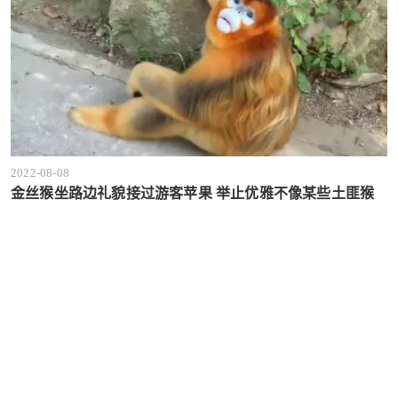
2022-08-08
金丝猴坐路边礼貌接过游客苹果 举止优雅不像某些土匪猴