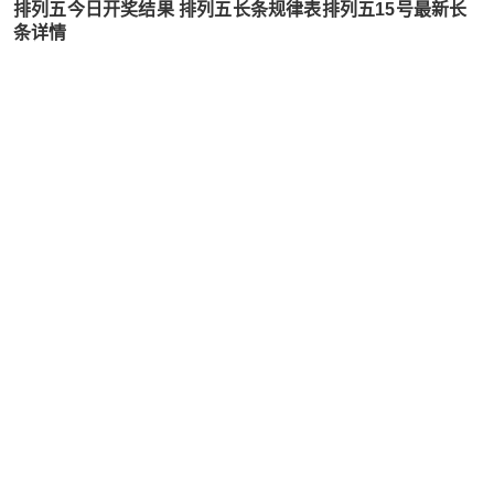
排列五今日开奖结果 排列五长条规律表排列五15号最新长
条详情