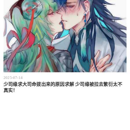
2025-07-14
少司缘求大司命拨出来的原因求解 少司缘被拉去繁衍太不
真实！