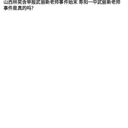
山西林奕含举报武丽新老师事件始末 寿阳一中武丽新老师
事件是真的吗？