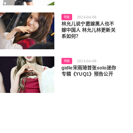
2024-04-08
明星
林允儿说宁愿嫁黑人也不
嫁中国人 林允儿林更新关
系如何？
2024-04-08
明星
gidle宋雨琦首张solo迷你
专辑《YUQ1》预告公开