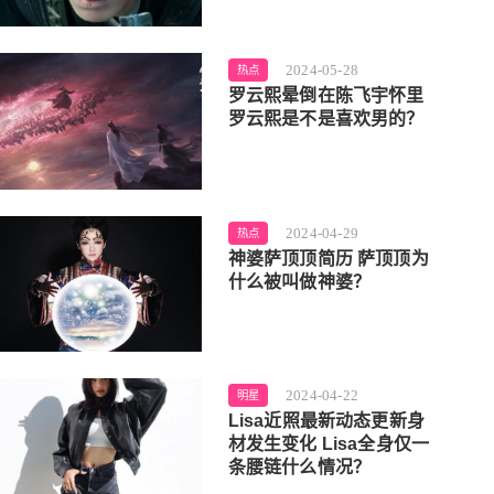
2024-05-28
热点
罗云熙晕倒在陈飞宇怀里
罗云熙是不是喜欢男的？
2024-04-29
热点
神婆萨顶顶简历 萨顶顶为
什么被叫做神婆？
2024-04-22
明星
Lisa近照最新动态更新身
材发生变化 Lisa全身仅一
条腰链什么情况？