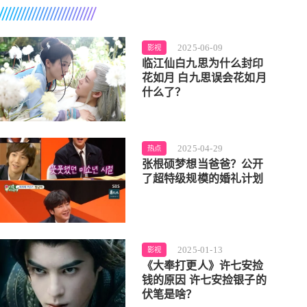
2025-06-09
影视
临江仙白九思为什么封印
花如月 白九思误会花如月
什么了？
2025-04-29
热点
张根硕梦想当爸爸？公开
了超特级规模的婚礼计划
2025-01-13
影视
《大奉打更人》许七安捡
钱的原因 许七安捡银子的
伏笔是啥？