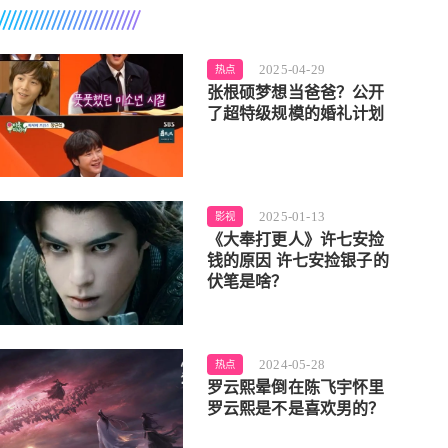
2025-04-29
热点
张根硕梦想当爸爸？公开
了超特级规模的婚礼计划
2025-01-13
影视
《大奉打更人》许七安捡
钱的原因 许七安捡银子的
伏笔是啥？
2024-05-28
热点
罗云熙晕倒在陈飞宇怀里
罗云熙是不是喜欢男的？