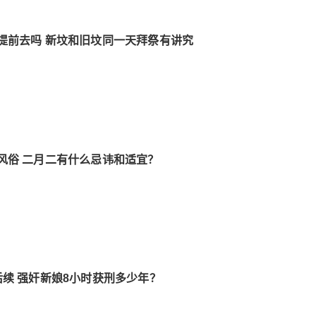
提前去吗 新坟和旧坟同一天拜祭有讲究
风俗 二月二有什么忌讳和适宜？
后续 强奸新娘8小时获刑多少年？