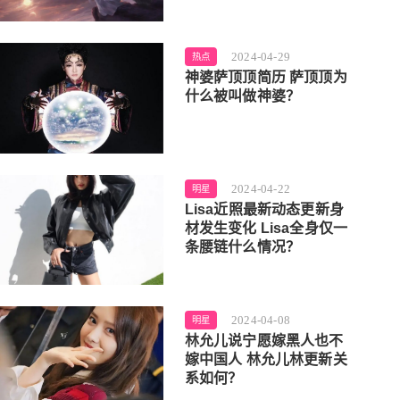
2024-04-29
热点
神婆萨顶顶简历 萨顶顶为
什么被叫做神婆？
2024-04-22
明星
Lisa近照最新动态更新身
材发生变化 Lisa全身仅一
条腰链什么情况？
2024-04-08
明星
林允儿说宁愿嫁黑人也不
嫁中国人 林允儿林更新关
系如何？