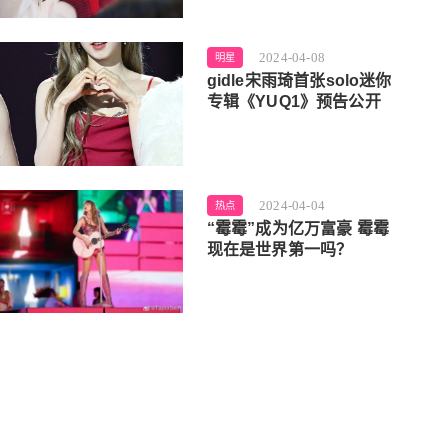
2024-04-08
明星
gidle宋雨琦首张solo迷你
专辑《YUQ1》预告公开
2024-04-04
热点
“霉霉”成为亿万富豪 霉霉
现在是世界第一吗？