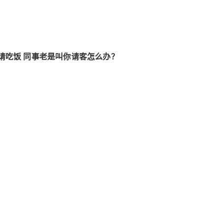
请吃饭 同事老是叫你请客怎么办？