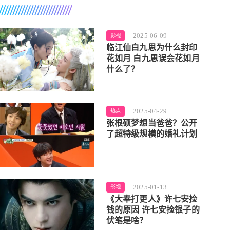
2025-06-09
影视
临江仙白九思为什么封印
花如月 白九思误会花如月
什么了？
2025-04-29
热点
张根硕梦想当爸爸？公开
了超特级规模的婚礼计划
2025-01-13
影视
《大奉打更人》许七安捡
钱的原因 许七安捡银子的
伏笔是啥？