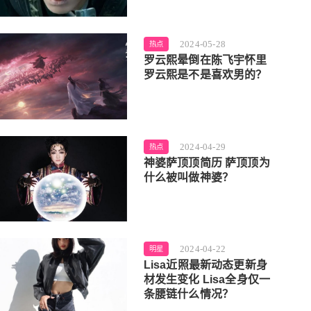
2024-05-28
热点
罗云熙晕倒在陈飞宇怀里
罗云熙是不是喜欢男的？
2024-04-29
热点
神婆萨顶顶简历 萨顶顶为
什么被叫做神婆？
2024-04-22
明星
Lisa近照最新动态更新身
材发生变化 Lisa全身仅一
条腰链什么情况？