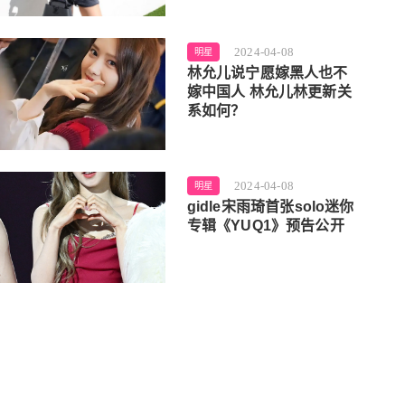
2024-04-08
明星
林允儿说宁愿嫁黑人也不
嫁中国人 林允儿林更新关
系如何？
2024-04-08
明星
gidle宋雨琦首张solo迷你
专辑《YUQ1》预告公开