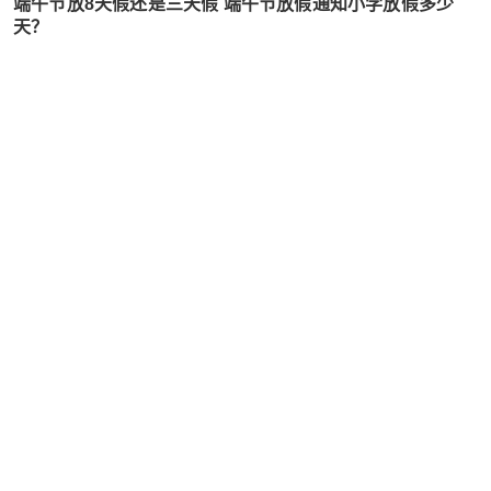
端午节放8天假还是三天假 端午节放假通知小学放假多少
天？