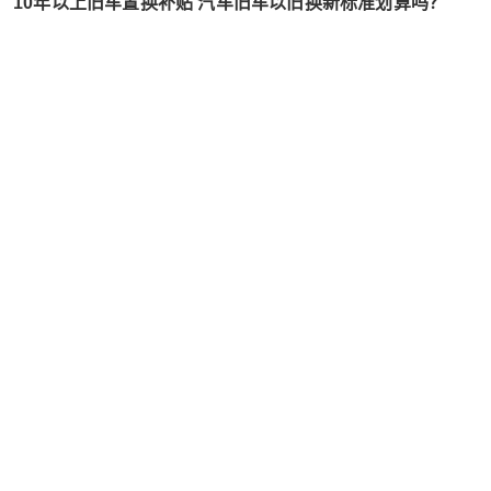
10年以上旧车置换补贴 汽车旧车以旧换新标准划算吗？