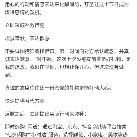
用心的行动和情感表达来化解尴尬，甚至让这个节日成为
增进感情的契机。
立即采取补救措施
坦诚道歉，表达歉意
不要试图掩饰或找借口。第一时间向对方承认疏忽，并真
诚表达歉意：“对不起，这次七夕没能提前准备好礼物，是
我的疏忽。我很在乎你，也想让你开心，但这次没有做
到。
真诚的态度往往比一份仓促的礼物更能打动人心。
快速提供替代方案
道歉之后，立即提出实际行动来弥补：
即时选购+闪送：通过淘宝、京东、抖音商城等平台搜索
“七夕闪购”“小时达”服务，选择鲜花、小家电、美妆等热