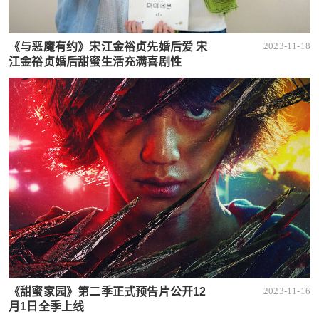
《与恶魔有约》宋江金裕贞先婚后爱 宋
2023-11-18
江金裕贞婚后甜蜜生活充满喜剧性
《甜蜜家园》第二季正式预告片公开12
2023-11-16
月1日全季上线