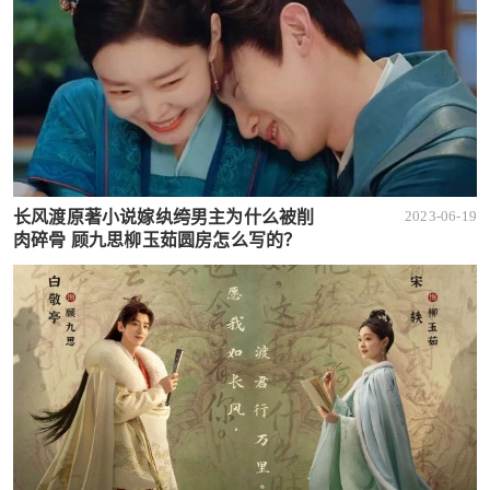
长风渡原著小说嫁纨绔男主为什么被削
2023-06-19
肉碎骨 顾九思柳玉茹圆房怎么写的？