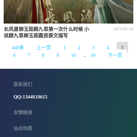
长风渡柳玉茹顾九思第一次什么时候 小
2023-06-19
说顾九思柳玉茹圆房原文描写
440条
上一页
1
2
3
4
5
6
7
8
9
10
..
19
下一页
联系我们
QQ:1344810615
友情链接
站点地图