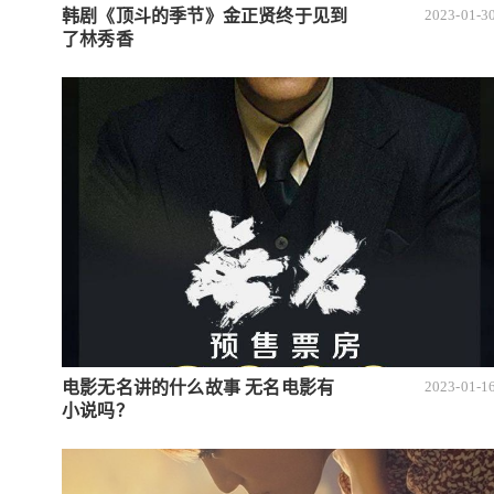
韩剧《顶斗的季节》金正贤终于见到
2023-01-3
了林秀香
电影无名讲的什么故事 无名电影有
2023-01-1
小说吗？