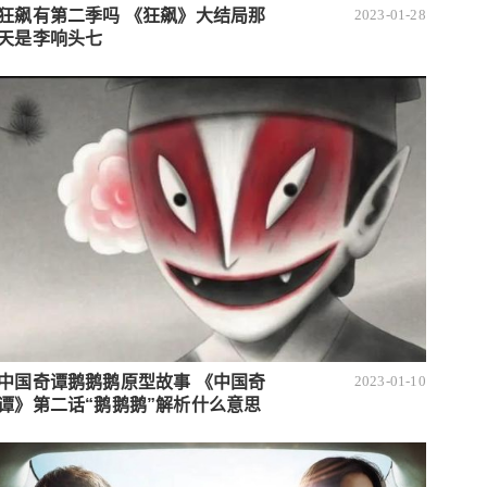
狂飙有第二季吗 《狂飙》大结局那
2023-01-28
天是李响头七
中国奇谭鹅鹅鹅原型故事 《中国奇
2023-01-10
谭》第二话“鹅鹅鹅”解析什么意思