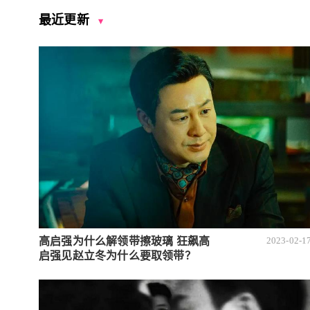
最近更新
高启强为什么解领带擦玻璃 狂飙高
2023-02-1
启强见赵立冬为什么要取领带？