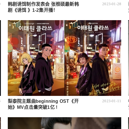
韩剧诱饵制作发表会 张根硕最新韩
0
2023-01-28
剧《诱饵 》1-2集开播！
梨泰院主题曲beginning OST《开
6
2023-01-11
始》MV点击量突破1亿 ​​!