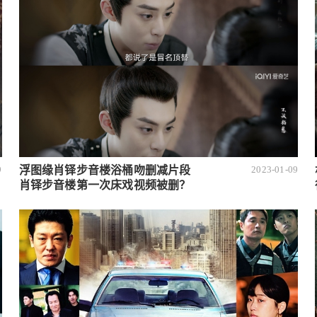
浮图缘肖铎步音楼浴桶吻删减片段
9
2023-01-09
肖铎步音楼第一次床戏视频被删？