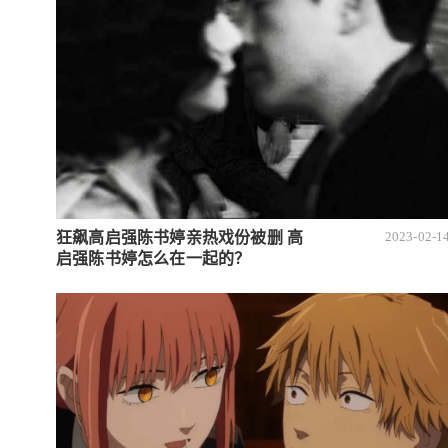
狂飙高启强陈书婷亲热戏份被删 高
2023-02-1
启强陈书婷怎么在一起的？