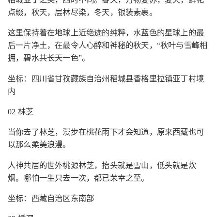
点缀，秋天，层林尽染，冬天，银装素裹。
这里保持着在地球上近绝迹的纯粹，水蓝色的星球上的最
后一片净土，在最令人心醉和神秘的秋天，“秋叶与雪峰相
拥，碧水共长天一色”。
坐标：四川省甘孜藏族自治州稻城县香格里拉镇亚丁村境
内
02 林芝
当你去了林芝，漫步在桃花雨下才会知道，原来西藏也可
以那么柔美浪漫。
人神共居的世外桃源林芝，抬头就是雪山，低头就是炊
烟。哪怕一生只去一次，都已荣幸之至。
坐标：西藏自治区东南部