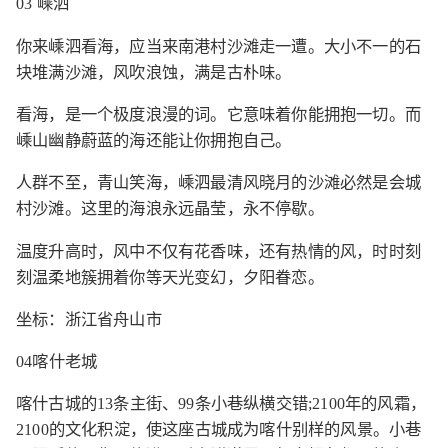
03 嵊泗
你来嵊泗看海，应当来南港村沙滩走一遭。大小不一的石
块堆满沙滩，风吹浪蚀，满是古朴味。
看海，是一个极度浪漫的词。它意味着你能拥抱一切。而
嵊山幽静蔚蓝的海还能让你拥抱自己。
人群不至，青山笑海，嵊泗最清风晓月的沙滩必然是会城
村沙滩。这里的海浪永远晶莹，永不停歇。
温度升高时，风中不仅有花香味，还有热情的风，时时刻
刻温柔地簇拥着你等天光变幻，夕阳眷恋。
坐标：浙江省舟山市
04喀什老城
喀什古城的13条主街、99条小巷纵横交错;2100年的风霜，
2100的文化积淀，使这座古城成为喀什别样的风景。小巷