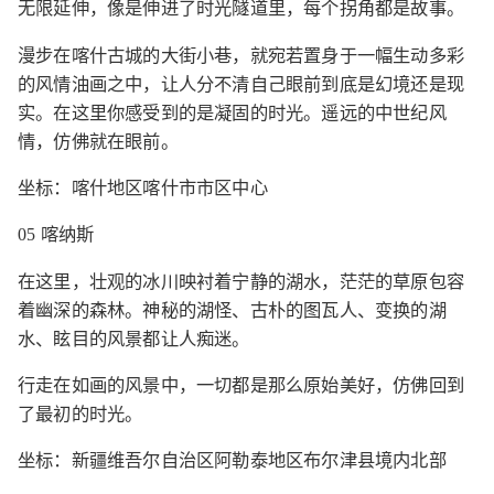
无限延伸，像是伸进了时光隧道里，每个拐角都是故事。
漫步在喀什古城的大街小巷，就宛若置身于一幅生动多彩
的风情油画之中，让人分不清自己眼前到底是幻境还是现
实。在这里你感受到的是凝固的时光。遥远的中世纪风
情，仿佛就在眼前。
坐标：喀什地区喀什市市区中心
05 喀纳斯
在这里，壮观的冰川映衬着宁静的湖水，茫茫的草原包容
着幽深的森林。神秘的湖怪、古朴的图瓦人、变换的湖
水、眩目的风景都让人痴迷。
行走在如画的风景中，一切都是那么原始美好，仿佛回到
了最初的时光。
坐标：新疆维吾尔自治区阿勒泰地区布尔津县境内北部