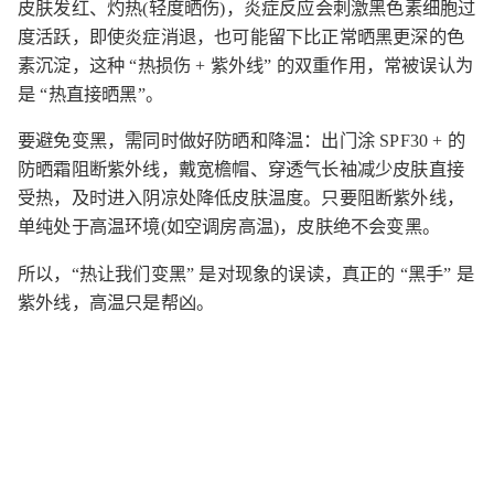
皮肤发红、灼热(轻度晒伤)，炎症反应会刺激黑色素细胞过
度活跃，即使炎症消退，也可能留下比正常晒黑更深的色
素沉淀，这种 “热损伤 + 紫外线” 的双重作用，常被误认为
是 “热直接晒黑”。​
要避免变黑，需同时做好防晒和降温：出门涂 SPF30 + 的
防晒霜阻断紫外线，戴宽檐帽、穿透气长袖减少皮肤直接
受热，及时进入阴凉处降低皮肤温度。只要阻断紫外线，
单纯处于高温环境(如空调房高温)，皮肤绝不会变黑。​
所以，“热让我们变黑” 是对现象的误读，真正的 “黑手” 是
紫外线，高温只是帮凶。