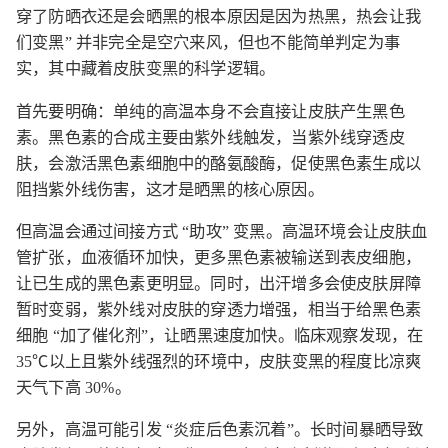
穿了防晒衣还是会晒黑的根本原因是因为热黑，热会让我
们变黑” 并非完全是空穴来风，但也不能简单判定为事
实，其中藏着皮肤变黑的科学逻辑。​
首先要明确：单纯的高温本身不会直接让皮肤产生黑色
素。黑色素的合成主要由紫外线触发，当紫外线穿透皮
肤，会激活黑色素细胞中的酪氨酸酶，促使黑色素生成以
阻挡紫外线伤害，这才是晒黑的核心原因。​
但高温会通过间接方式 “助攻” 变黑。高温环境会让皮肤血
管扩张，血液循环加快，更多黑色素被输送到表皮细胞，
让已生成的黑色素更明显。同时，出汗增多会使皮肤屏障
暂时变弱，紫外线对皮肤的穿透力增强，相当于给黑色素
细胞 “加了催化剂”，让晒黑速度加快。临床观察发现，在
35℃以上且紫外线强烈的环境中，皮肤变黑的程度比凉爽
天气下高 30%。​
另外，高温可能引发 “炎症后色素沉着”。长时间暴晒导致