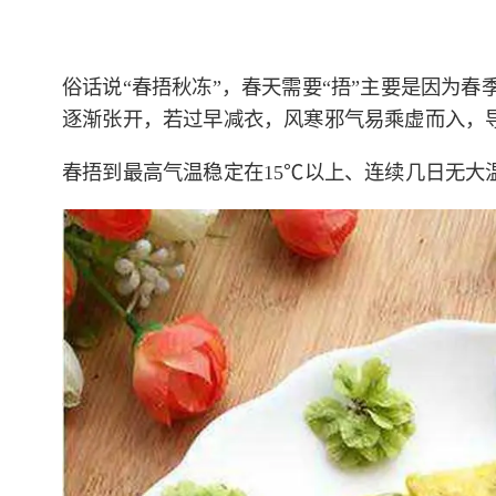
俗话说“春捂秋冻”，春天需要“捂”主要是因为
逐渐张开，若过早减衣，风寒邪气易乘虚而入，
春捂到最高气温稳定在15℃以上、连续几日无大