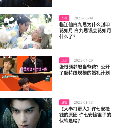
2025-06-09
影视
临江仙白九思为什么封印
花如月 白九思误会花如月
什么了？
2025-04-29
热点
张根硕梦想当爸爸？公开
了超特级规模的婚礼计划
2025-01-13
影视
《大奉打更人》许七安捡
钱的原因 许七安捡银子的
伏笔是啥？