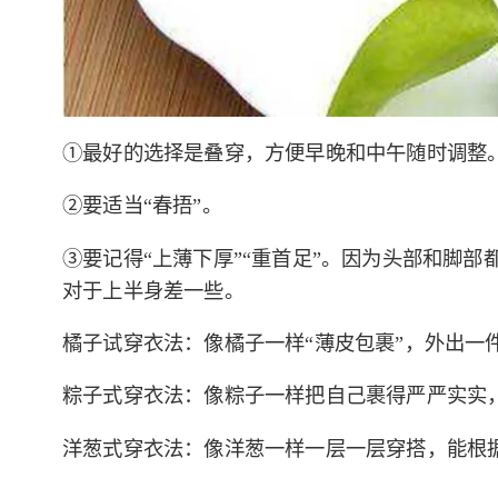
①最好的选择是叠穿，方便早晚和中午随时调整
②要适当“春捂”。
③要记得“上薄下厚”“重首足”。因为头部和脚
对于上半身差一些。
橘子试穿衣法：像橘子一样“薄皮包裹”，外出一
粽子式穿衣法：像粽子一样把自己裹得严严实实
洋葱式穿衣法：像洋葱一样一层一层穿搭，能根