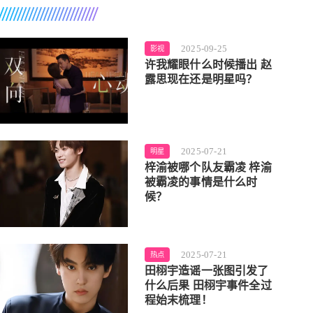
2025-09-25
影视
许我耀眼什么时候播出 赵
露思现在还是明星吗？
2025-07-21
明星
梓渝被哪个队友霸凌 梓渝
被霸凌的事情是什么时
候？
2025-07-21
热点
田栩宇造谣一张图引发了
什么后果 田栩宇事件全过
程始末梳理！