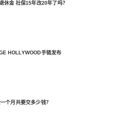
休金 社保15年改20年了吗？
GE HOLLYWOOD手链发布
险一个月共要交多少钱？