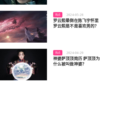
2024-05-28
热点
罗云熙晕倒在陈飞宇怀里
罗云熙是不是喜欢男的？
2024-04-29
热点
神婆萨顶顶简历 萨顶顶为
什么被叫做神婆？