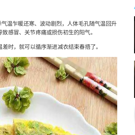
春季气温乍暖还寒、波动剧烈，人体毛孔随气温回升
导致感冒、关节疼痛或损伤初生的阳气。
温差时，就可以循序渐进减衣结束春捂了。