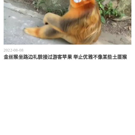
2022-08-08
金丝猴坐路边礼貌接过游客苹果 举止优雅不像某些土匪猴