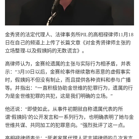
金秀贤的法定代理人、法律事务所PIL的高相禄律师11月18
日在自己的频道上上传了长篇文章《对金秀贤律师主张的
立场整理-以及假姨妈的无数谎言》。
高律师认为，金赛纶遗属的主张与实际行为相矛盾，并表
示：“3月10日以后，金赛纶事件继续散布恶意的虚假事实
时，假姨妈不但没有制止，而且提供各种资料和参与广播
等。并指出：“一直积极协助金世维的犯罪行为，遗属的行
为是金世维犯罪的共犯，这是我们明确的立场。”
他还说：“即使如此，从事件初期就自称遗属代表的所
谓‘假姨妈’的公开发言和一系列行为，也明确表明了她与金
世维共谋、共同加工的犯罪意向。”强烈批评了这一点。
高相禄律师表示：“死者家属代理人武志锡律师的几次发言