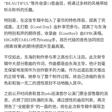
“BEAUTIFUL”等共收录13首曲目，将通过多样的风格带给
听众聆听的乐趣。
特别是，在这张专辑中加入了豪华的特色阵容，提高了完
成度。主打歌《Good Day》由朴宰范参与，提高了与东海
的特别和声的期待感，收录曲《Goodbye》由EPIK演唱。
HIGH的TABLO作为feating手，将历代级的音色协同效应
(相乘效果)的期待感提升至最高潮。
不仅如此，东海的制作参与率之高也引人注目。此次新专
辑中大部分歌曲的作词、作曲都是由东海主导，他计划毫
无保留地发挥作为创作歌手的力量。作为出道后首次推出
的正规专辑，她参与了整个制作过程，将自己浓缩的音乐
色彩和独一无二的感性原封不动地融入其中。
之前公开时间表和首次solo巡演首尔公演门票全部售罄的消
息，点燃了回归热潮的东海。通过感性的曲目列表，再次
预告了“全能歌手”的一面的他，将在此次新专辑中展现怎