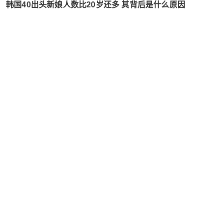
韩国40出头新娘人数比20岁还多 其背后是什么原因