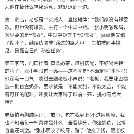
为他在搞什么神秘活动，默默退到一边。
第二家店，老板是个实诚人，直接摊牌：“我们家没有踩雷
款，但也没有爆款，主打一个中规中矩。”张小明皱起眉，
领导要的是“惊喜”，中规中矩等于“没惊喜”，pass!他又缩
了缩脖子，继续伪装成“路过的路人甲”，生怕被同事撞
见，暴露自己的“秘密任务”。
第三家店，门口挂着“盲盒奶茶，随机搭配，不好喝包换”
的牌子，张小明眼前一亮——这不就是“不确定性”本性吗?
他深吸一口气，凑过去跟老板小声说：“老板，我要秘密挑
选一批盲盒奶茶，要求就是：不能太甜，不能太苦，不能
有奇怪的配料，还要让大家喝了眼前一亮，挑战有点大
哈!”
老板拍着胸脯保证：“放心，包在我身上!不过盲盒嘛，我
也不知道每一杯具体是什么，全看缘分，你这挑选，比拆
盲盒还刺激。”张小明咬了咬牙，赌了!他交了钱，跟老板