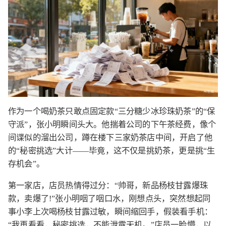
作为一个喝奶茶只敢点固定款“三分糖少冰珍珠奶茶”的“保
守派”，张小明瞬间头大。他揣着公司的下午茶经费，像个
间谍似的溜出公司，蹲在楼下三家奶茶店中间，开启了他
的“秘密挑选”大计——毕竟，这不仅是挑奶茶，更是挑“生
存机会”。
第一家店，店员热情得过分：“帅哥，新品杨枝甘露爆珠
款，卖爆了!”张小明咽了咽口水，刚想点头，突然想起同
事小李上次喝杨枝甘露过敏，瞬间缩回手，假装看手机：
“我再看看，秘密挑选，不能泄露天机。”店员一脸懵，以