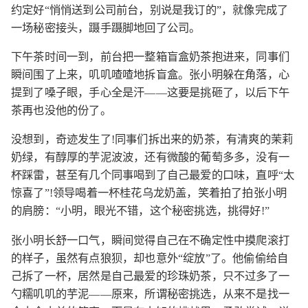
约定好“悄悄送到公司前台，别说是我订的”，就像完成了
一场秘密接头，蹑手蹑脚地回了公司。
下午茶时间一到，前台把一整箱盲盒奶茶抱进来，同事们
瞬间围了上来，叽叽喳喳地拆盲盒。张小明躲在角落，心
提到了嗓子眼，手心全是汗——这要是挑砸了，以后下午
茶再也没他的份了。
没想到，奇迹发生了!同事们拆出来的奶茶，有清爽的茉莉
奶绿，有醇厚的芋泥波波，还有微酸的葡萄多多，没有一
杯踩雷，甚至有几个同事喝到了自己最爱的口味，直呼“太
惊喜了”!领导喝着一杯桂花乌龙奶盖，笑着拍了拍张小明
的肩膀：“小明，眼光不错，这个秘密挑选，挑得好!”
张小明长舒一口气，瞬间觉得自己在不确定性中摸爬滚打
的样子，虽然有点狼狈，却也意外“绽放”了。他偷偷给自
己拆了一杯，居然是自己最爱的珍珠奶茶，只不过多了一
勺糯叽叽的芋泥——原来，所谓秘密挑选，从来不是找一