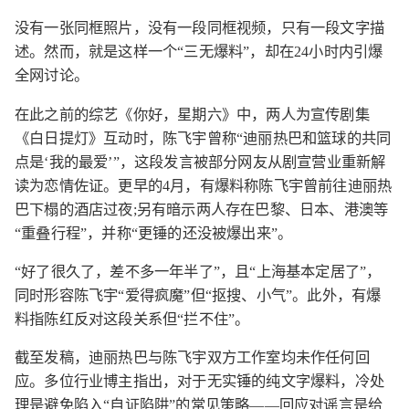
没有一张同框照片，没有一段同框视频，只有一段文字描
述。然而，就是这样一个“三无爆料”，却在24小时内引爆
全网讨论。
在此之前的综艺《你好，星期六》中，两人为宣传剧集
《白日提灯》互动时，陈飞宇曾称“迪丽热巴和篮球的共同
点是‘我的最爱’”，这段发言被部分网友从剧宣营业重新解
读为恋情佐证。更早的4月，有爆料称陈飞宇曾前往迪丽热
巴下榻的酒店过夜;另有暗示两人存在巴黎、日本、港澳等
“重叠行程”，并称“更锤的还没被爆出来”。
“好了很久了，差不多一年半了”，且“上海基本定居了”，
同时形容陈飞宇“爱得疯魔”但“抠搜、小气”。此外，有爆
料指陈红反对这段关系但“拦不住”。
截至发稿，迪丽热巴与陈飞宇双方工作室均未作任何回
应。多位行业博主指出，对于无实锤的纯文字爆料，冷处
理是避免陷入“自证陷阱”的常见策略——回应对谣言是给