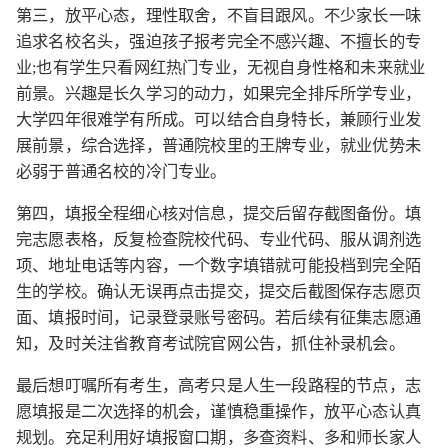
第三，放平心态，理性取舍，不盲目跟风。不少家长一味
追求名校名头，强迫孩子报考完全不感兴趣、不擅长的专
业;也有学生只看网红热门专业，无视自身性格和未来就业
前景。兴趣是长久学习的动力，如果完全排斥所学专业，
大学四年很难学有所成。可以结合自身特长，兼顾行业发
展前景，综合选择，普通院校里的王牌专业，就业优势未
必弱于普通名校的冷门专业。
第四，填报全程细心核对信息，提交后留存截图备份。填
完志愿表格，反复检查院校代码、专业代码、服从调剂选
项、地址电话等内容，一个数字填错就可能投档到完全陌
生的学校。确认无误再点击提交，提交后截图保存志愿页
面、填报时间，记录登录账号密码。若后续有征集志愿通
知，及时关注省教育考试院官网公告，抓住补录机会。
最后想叮嘱所有考生，高考只是人生一段路程的节点，志
愿填报是二次选择的机会，谨慎稳重操作，放平心态认真
规划。充足利用好填报窗口期，多查资料、多和师长家人