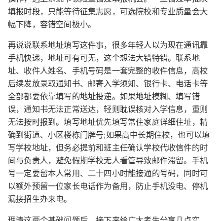
填报时段，只能等待征集志愿，可选院校和专业质量会大
幅下降，容错空间极小。
再说说联系地址填写这件事，很多年轻人以为现在通讯靠
手机快递，地址可有可无，这个想法大错特错。联系地
址、收件人姓名、手机号码是一套完整的收件信息，高校
后续发放录取通知书、邮寄入学须知、银行卡、电话卡等
全部都要依靠填写的地址投递。如果地址模糊、填写错
误，通知书无法正常送达，轻则耽误核对入学信息，重则
无法按时报到。填写地址优先填写常住家庭详细住址，精
确到街道、小区楼栋门牌号;如果高中长期住校，也可以填
写学校地址，但务必提前和班主任确认学校代收信件的时
间与负责人，避免假期学校无人看管导致邮件滞留。手机
号一定要留本人常用、二十四小时能接通的号码，同时可
以额外预留一位家长电话作为备用，防止手机没电、停机
漏接招生办来电。
理清这两个基础问题后，接下来给广大考生分享几点实