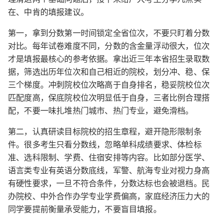
在、中肯的填报建议。
第一，拿到分数第一时间锁定全省位次，不要只盯着分数
对比。每年试卷难度不同，分数的含金量浮动很大，位次
才是填报最核心的参考依据。拿出近三年本省招生录取数
据，筛选出历年位次和自己相近的院校，划分冲、稳、保
三个梯度。冲刺院校位次略高于自身排名，稳妥院校位次
匹配度高，保底院校位次明显低于自身，三者比例合理搭
配，不要一味扎堆热门城市、热门专业，避免滑档。
第二，认真研读目标院校的招生章程，避开隐形限制条
件。很多考生只看分数线，忽略单科成绩要求、体检标
准、选科限制、学费、住宿安排等内容。比如部分医学、
语言类专业有英语分数底线，军警、航海专业对视力身高
有硬性要求，一旦不符合条件，分数达标也会被退档。民
办院校、中外合作办学专业学费偏高，家庭经济压力大的
同学要提前衡量承受能力，不要盲目填报。