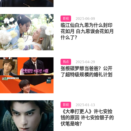
2025-06-09
影视
临江仙白九思为什么封印
花如月 白九思误会花如月
什么了？
2025-04-29
热点
张根硕梦想当爸爸？公开
了超特级规模的婚礼计划
2025-01-13
影视
《大奉打更人》许七安捡
钱的原因 许七安捡银子的
伏笔是啥？