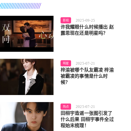
2025-09-25
影视
许我耀眼什么时候播出 赵
露思现在还是明星吗？
2025-07-21
明星
梓渝被哪个队友霸凌 梓渝
被霸凌的事情是什么时
候？
2025-07-21
热点
田栩宇造谣一张图引发了
什么后果 田栩宇事件全过
程始末梳理！