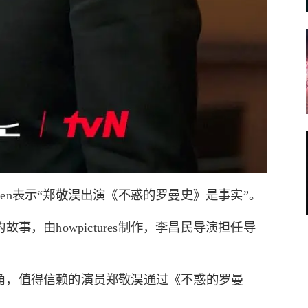
向Newsen表示“郑敬淏出演《不惑的罗曼史》是事实”。
，由howpictures制作，李昌民导演担任导
角，值得信赖的演员郑敬淏通过《不惑的罗曼