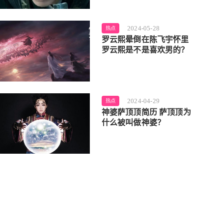
2024-05-28
热点
罗云熙晕倒在陈飞宇怀里
罗云熙是不是喜欢男的？
2024-04-29
热点
神婆萨顶顶简历 萨顶顶为
什么被叫做神婆？