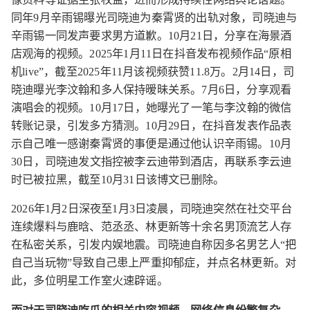
同年9月辛雨锡曝光司晓迪为秦霄贤的出轨对象，司晓迪与
辛雨锡一同发声要求男方道歉。10月21日，分享在海景酒
店观海的视频。2025年1月11日在抖音发布视频作品“原相
机live”，截至2025年11月该视频获赞11.8万。2月14日，司
晓迪曝光李汶翰和多人保持暧昧关系。7月6日，分享观看
演唱会的视频。10月17日，她曝光了一笔与李汶翰的微信
转账记录，引发多方猜测。10月29日，在抖音发表作品表
示自己唯一感谢秦霄贤的事便是通过他认识辛雨锡。10月
30日，司晓迪发文指控被李云迪带到酒店，再联系李云迪
时已被拉黑，截至10月31日该博文已删除。
2026年1月2日深夜至1月3日凌晨，司晓迪突然在社交平台
连续爆料与鹿晗、范丞丞、林更新等十余名男顶流艺人存
在私密关系，引发内娱地震。司晓迪自称因多名男艺人“把
自己当玩物”导致自己患上严重抑郁症，并点名林更新。对
此，多位明星工作室火速辟谣。