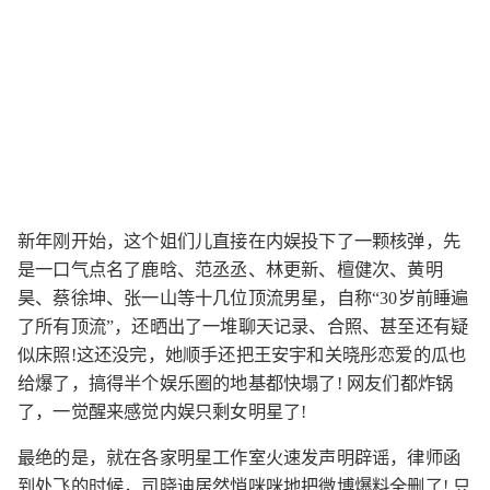
新年刚开始，这个姐们儿直接在内娱投下了一颗核弹，先
是一口气点名了鹿晗、范丞丞、林更新、檀健次、黄明
昊、蔡徐坤、张一山等十几位顶流男星，自称“30岁前睡遍
了所有顶流”，还晒出了一堆聊天记录、合照、甚至还有疑
似床照!这还没完，她顺手还把王安宇和关晓彤恋爱的瓜也
给爆了，搞得半个娱乐圈的地基都快塌了! 网友们都炸锅
了，一觉醒来感觉内娱只剩女明星了!
最绝的是，就在各家明星工作室火速发声明辟谣，律师函
到处飞的时候，司晓迪居然悄咪咪地把微博爆料全删了! 只