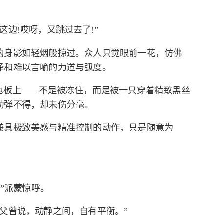
边!哎呀，又跳过去了!”
的身影如轻烟般掠过。众人只觉眼前一花，仿佛
泽和难以言喻的力道与弧度。
地板上——不是被冻住，而是被一只穿着精致黑丝
动弹不得，却未伤分毫。
兼具极致美感与精准控制的动作，只是随意为
!”派蒙惊呼。
父曾说，动静之间，自有平衡。”