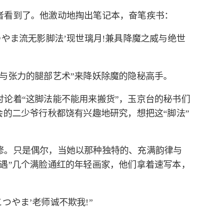
者看到了。他激动地掏出笔记本，奋笔疾书：
つやま流无影脚法’现世璃月!兼具降魔之威与绝世
与张力的腿部艺术”来降妖除魔的隐秘高手。
论着“这脚法能不能用来搬货”，玉京台的秘书们
会的二少爷行秋都饶有兴趣地研究，想把这“脚法”
修。只是偶尔，当她以那种独特的、充满韵律与
遇”几个满脸通红的年轻画家，他们拿着速写本，
こつやま’老师诚不欺我!”