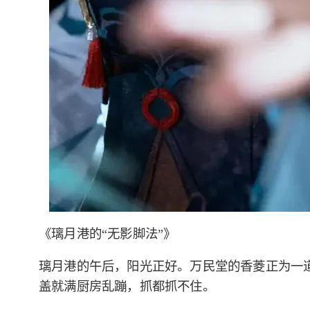
《璃月港的“无影脚法”》
璃月港的午后，阳光正好。万民堂的香菱正为一道
盖就满厨房乱蹦，抓都抓不住。