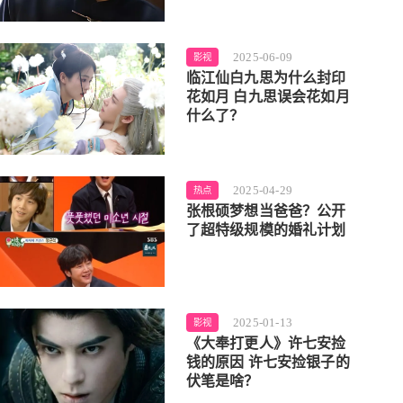
2025-06-09
影视
临江仙白九思为什么封印
花如月 白九思误会花如月
什么了？
2025-04-29
热点
张根硕梦想当爸爸？公开
了超特级规模的婚礼计划
2025-01-13
影视
《大奉打更人》许七安捡
钱的原因 许七安捡银子的
伏笔是啥？