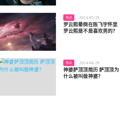
2024-05-28
热点
罗云熙晕倒在陈飞宇怀里
罗云熙是不是喜欢男的？
2024-04-29
热点
神婆萨顶顶简历 萨顶顶为
什么被叫做神婆？