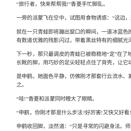
“旅行者，快来帮帮我!”香菱手忙脚乱。
一旁的派蒙飞在空中，试图用食物诱惑：“这边，这
就在一只青蛙即将蹦出窗口的瞬间，一道冰蓝色
有数道优雅的残影闪过，带着黑丝特有的细腻光
下一秒，那只最调皮的青蛙已被稳稳地“定”在了
长靴的脚，用巧妙的足尖轻轻点住了背壳，让它
是申鹤。她面色平静，仿佛刚才那套行云流水、
之。
“哇!”香菱和派蒙同时瞪大了眼睛。
“申鹤，你刚才那是什么步法?好厉害!又快又好看
申鹤收回脚，淡然道：“只是寻常的闪避身法。师