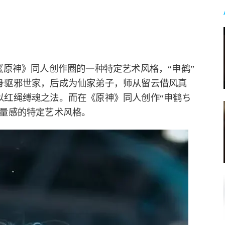
《原神》同人创作圈的一种特定艺术风格，“申鹤”
身驱邪世家，后成为仙家弟子，师从留云借风真
以红绳缚魂之法。而在《原神》同人创作“申鹤ち
力量感的特定艺术风格。