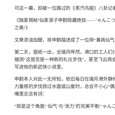
可这一幕，却被一位路过的《蒸汽鸟报》八卦记
《独家揭秘!仙家弟子申鹤隐藏绝技——‘ゃんこ
之美!》
文章添油加醋，将申鹤描述成了一位用“兼具仙气
第二天，报纸一出，全璃月哗然。港口的工人们讨
揣测“这是否是一种新的礼仪步伐”，甚至飞云商
写进他的新武侠小说里。
申鹤本人对此一无所知，依旧每日在璃月港外静
力量感的步伐掠过水面或山崖时，总会不小心“偶
嘴里念念有词：
“就是这个角度!‘仙气’与‘张力’的完美平衡!‘ゃん