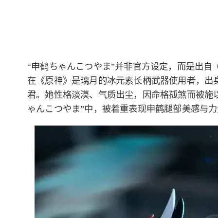
“申鹤ちゃんこつやま”并非官方设定，而是出自
在《原神》是璃月的冰元素长柄武器使用者，出
君。她性格淡漠、气质出尘，因命格孤煞而被施
ゃんこつやま”中，被着重表现申鹤腿部美感与