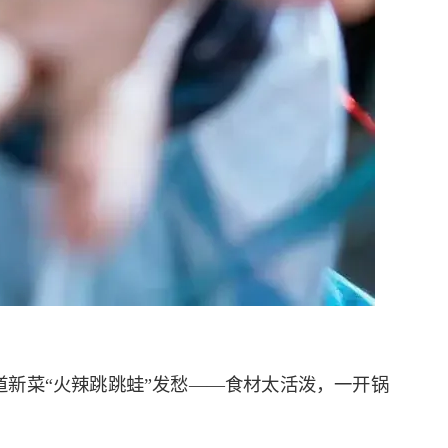
新菜“火辣跳跳蛙”发愁——食材太活泼，一开锅