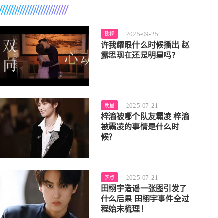
2025-09-25
影视
许我耀眼什么时候播出 赵
露思现在还是明星吗？
2025-07-21
明星
梓渝被哪个队友霸凌 梓渝
被霸凌的事情是什么时
候？
2025-07-21
热点
田栩宇造谣一张图引发了
什么后果 田栩宇事件全过
程始末梳理！