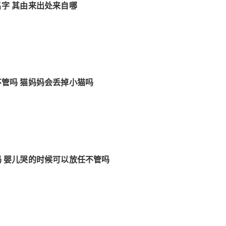
字 其由来出处来自哪
管吗 猫妈妈会丢掉小猫吗
 婴儿哭的时候可以放任不管吗