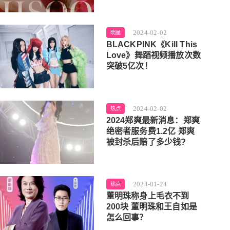
2024-02-02
明星
BLACKPINK《Kill This
Love》舞蹈视频播放次数
突破5亿次！
2024-02-02
热点
2024郑爽最新消息：郑爽
绝密者服务费1.2亿 郑爽
被封杀后赔了多少钱?
2024-01-24
热点
董明珠称身上毛衣不到
200块 董明珠和王自如是
怎么回事？