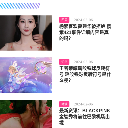
2024-02-06
明星
杨紫喜欢霍建华被拒绝 杨
紫421事件详细内容是真
的吗？
2024-02-06
热点
王者荣耀瑶咬铁球反转符
号 瑶咬铁球反转符号是什
么梗？
2024-02-06
韩娱
最新资讯：BLACKPINK
金智秀将前往巴黎机场出
境