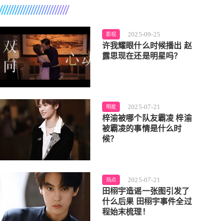
2025-09-25
影视
许我耀眼什么时候播出 赵
露思现在还是明星吗？
2025-07-21
明星
梓渝被哪个队友霸凌 梓渝
被霸凌的事情是什么时
候？
2025-07-21
热点
田栩宇造谣一张图引发了
什么后果 田栩宇事件全过
程始末梳理！