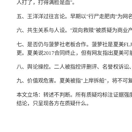
人打了，打得满脸是血"。
五、王洋洋过往言论。早期以"行尸走肥肉"为网
六、共生关系与人设。"双向救赎"被质疑为商业
七、是否仍与菠萝社老板合作。菠萝社是夏美FLJ
更。夏美说2017合同终止，但有网友指出夏美
八、舆论操控。二人被指控评删评、名誉权诉讼
九、价值观危害。夏美被指"上岸拆船"，将不可
本文立场：转述不判断。所有质疑均标注证据强
结论，只呈现各方在质疑什么。