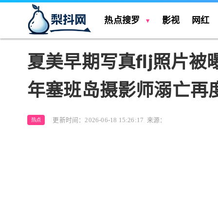
热点搜罗
影视
网红
夏美早期写真flj照片被
年塞班岛摄影师溺亡再
更新时间：2026-06-18 15:26:17
来源：
热点