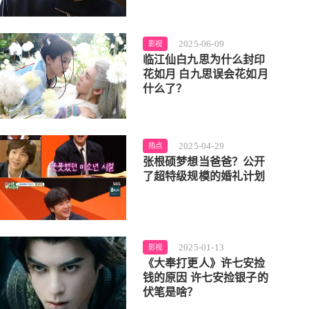
2025-06-09
影视
临江仙白九思为什么封印
花如月 白九思误会花如月
什么了？
2025-04-29
热点
张根硕梦想当爸爸？公开
了超特级规模的婚礼计划
2025-01-13
影视
《大奉打更人》许七安捡
钱的原因 许七安捡银子的
伏笔是啥？