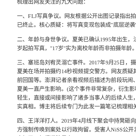
梳理出网友关注的九大问题：
一、FLJ写真争议。网友根据公开出图记录指出拍摄跨度
已终止。核心质疑：将写真变现包装成"底层逆袭
二、年龄与身世争议。夏美已确认1995年出生，法
岁起拍写真，"17岁"实为离校年龄而非拍摄年龄
三、塞班岛刘宥灵溺亡事件。2017年9月25日
夏美在场并拍摄约14秒视频提交警方。网友质疑
前回国等。澎湃记者亲看视频后描述为前段玩闹
夏美一直产生影响。(这个事件非常复杂，衍生
轻生，直接或间接影响了诸多当事人的后续人生，
实真相。博主将后续专门为此发一篇笔记梳理相关
四、王洋洋打人。2019年4月线下聚会中持凳砸
方强制传唤到案处以行政拘留。受害人NiSS公