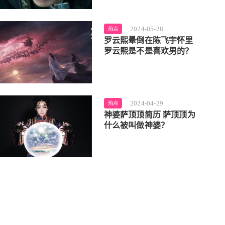
2024-05-28
热点
罗云熙晕倒在陈飞宇怀里
罗云熙是不是喜欢男的？
2024-04-29
热点
神婆萨顶顶简历 萨顶顶为
什么被叫做神婆？