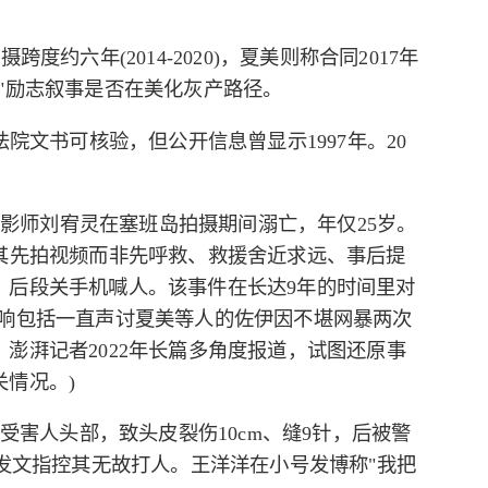
约六年(2014-2020)，夏美则称合同2017年
"励志叙事是否在美化灰产路径。
院文书可核验，但公开信息曾显示1997年。20
。
，摄影师刘宥灵在塞班岛拍摄期间溺亡，年仅25岁。
其先拍视频而非先呼救、救援舍近求远、事后提
、后段关手机喊人。该事件在长达9年的时间里对
影响包括一直声讨夏美等人的佐伊因不堪网暴两次
澎湃记者2022年长篇多角度报道，试图还原事
情况。)
向受害人头部，致头皮裂伤10cm、缝9针，后被警
开发文指控其无故打人。王洋洋在小号发博称"我把