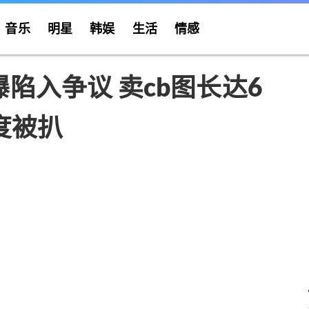
音乐
明星
韩娱
生活
情感
曝陷入争议 卖cb图长达6
度被扒