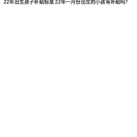
22年出生孩子补贴标准 22年一月份出生的小孩有补贴吗？