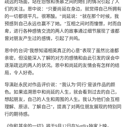
疏远的场面，站在怨恨和羡慕之间的她们的情况引起了人
们的关注。恩中说：“只要尚延在身边，就觉得自己所拥有
的一切都很平凡，很寒酸。”尚延说：“就在那个时候，我
预感到自己永远也赢不了她。”互相之间时而憧憬，时而自
卑，进行各种感情交流的两人的故事通过细节展现了谁都
曾对朋友产生过的感情，引起了共鸣。
恩中的台词“我想知道相英真正的心意”表现了虽然比谁都
亲密，但没能深入了解的对方的感情和由此引发的误会中
逐渐疏远的两人的状况。恩中和尚延的友情会有怎样的结
局，令人好奇。
导演赵永民对作品评价说：“我认为‘同行’是该作品的颜
色。如果追溯恩中和尚延的人生，就会看到过去的自己，
想起朋友，自己的人生和周围的人生。我认为他们会互相
理解、原谅、了解自己”，提高了对两位朋友展现的特别同
行的期待感。
《你和其余的一切》将于9月12日在Netflix独家上映。