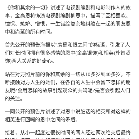
《你和其余的一切》讲述了电视剧编剧和电影制作人的故
事，金高恩将饰演电视剧编剧柳恩中，描写了互相喜欢、
憧憬、嫉妒、憎恨，一生错综复杂地纠缠在一起的朋友恩
中和尚延的所有时间。
首先公开的预告海报以“羡慕和恨之间”的标语，引发了人
们对长时间拥有很多感情的恩中(金高银饰)和相英(朴智贤
饰)两人关系的好奇心。
站在对方照片前的你和其余的一切从10多岁到40多岁，不
断接触对方人生的她们，在各自的人生中会留下怎样的朋
友呢?会用怎样的故事引起观众的共鸣呢?是否会引起人们
的关注。
一同公开的预告片讲述了对恩中说脏话的相英和对这样的
相英进行回嘴的恩中之间的矛盾。
接着，从小一起度过很长时间的两人经过两次绝交后最终